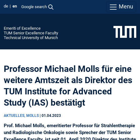
Menu
de
en
Google search
Emeriti of Excellence
TUM Senior Excellence Faculty
Technical University of Munich
Professor Michael Molls für eine
weitere Amtszeit als Direktor des
TUM Institute for Advanced
Study (IAS) bestätigt
AKTUELLES, MOLLS
|
01.04.2023
Prof. Michael Molls, emeritierter Professor für Strahlentherapie
und Radiologische Onkologie sowie Sprecher der TUM Senior
Excellence Faculty, ist seit 01. April 2020 Direktor des Institute