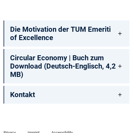
(99
KB)
Die Motivation der TUM Emeriti
of Excellence
Circular Economy | Buch zum
Download (Deutsch-Englisch, 4,2
MB)
Kontakt
Privacy
Imprint
Accessibility