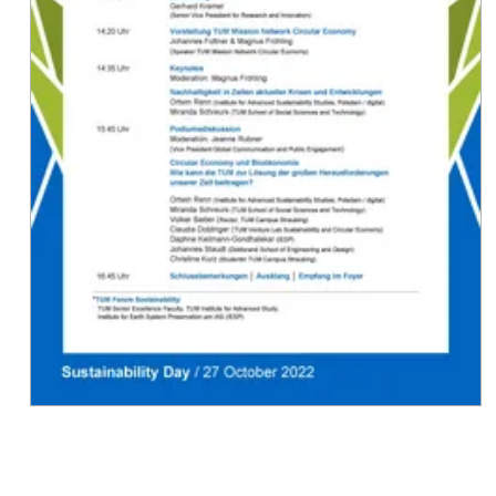
Speakers
waren
Prof.
Ortwin
Renn
(Institut
für
transformative
Nachhaltigkeitsforschung,
IASS
Potsdam)
und
Prof.
Miranda
Schreurs
(TUM
SOT).
Die
Podiumsdikussion
wurde