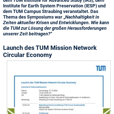
dem TUM Institute for Advanced Study (IAS), dem
Institute for Earth System Preservation (IESP) und
dem TUM Campus Straubing veranstaltet. Das
Thema des Symposiums war „
Nachhaltigkeit in
Zeiten aktueller Krisen und Entwicklungen. Wie kann
die TUM zur Lösung der großen Herausforderungen
unserer Zeit beitragen?
“
Launch des TUM Mission Network
Circular Economy
Das
Symposium
stand
unter
der
Schirmherrschaft
von
SVP Prof. Gerhard
Kramer,
Keynote-