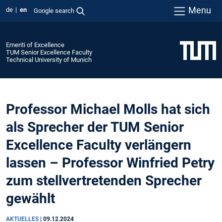
Menu
de
en
Google search
Emeriti of Excellence
TUM Senior Excellence Faculty
Technical University of Munich
Professor Michael Molls hat sich
als Sprecher der TUM Senior
Excellence Faculty verlängern
lassen – Professor Winfried Petry
zum stellvertretenden Sprecher
gewählt
AKTUELLES
|
09.12.2024