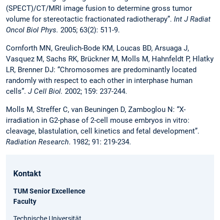
(SPECT)/CT/MRI image fusion to determine gross tumor
volume for stereotactic fractionated radiotherapy”.
Int J Radiat
Oncol Biol Phys.
2005; 63(2): 511-9.
Cornforth MN, Greulich-Bode KM, Loucas BD, Arsuaga J,
Vasquez M, Sachs RK, Brückner M, Molls M, Hahnfeldt P, Hlatky
LR, Brenner DJ: “Chromosomes are predominantly located
randomly with respect to each other in interphase human
cells”.
J Cell Biol.
2002; 159: 237-244.
Molls M, Streffer C, van Beuningen D, Zamboglou N: “X-
irradiation in G2-phase of 2-cell mouse embryos in vitro:
cleavage, blastulation, cell kinetics and fetal development”.
Radiation Research
. 1982; 91: 219-234.
Kontakt
TUM Senior Excellence
Faculty
Technische Universität