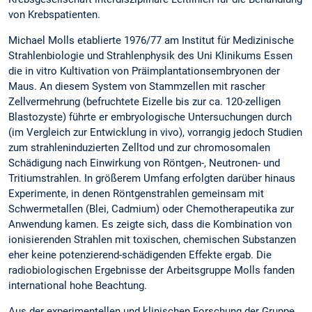
von Krebspatienten.
Michael Molls etablierte 1976/77 am Institut für Medizinische
Strahlenbiologie und Strahlenphysik des Uni Klinikums Essen
die in vitro Kultivation von Präimplantationsembryonen der
Maus. An diesem System von Stammzellen mit rascher
Zellvermehrung (befruchtete Eizelle bis zur ca. 120-zelligen
Blastozyste) führte er embryologische Untersuchungen durch
(im Vergleich zur Entwicklung in vivo), vorrangig jedoch Studien
zum strahleninduzierten Zelltod und zur chromosomalen
Schädigung nach Einwirkung von Röntgen-, Neutronen- und
Tritiumstrahlen. In größerem Umfang erfolgten darüber hinaus
Experimente, in denen Röntgenstrahlen gemeinsam mit
Schwermetallen (Blei, Cadmium) oder Chemotherapeutika zur
Anwendung kamen. Es zeigte sich, dass die Kombination von
ionisierenden Strahlen mit toxischen, chemischen Substanzen
eher keine potenzierend-schädigenden Effekte ergab. Die
radiobiologischen Ergebnisse der Arbeitsgruppe Molls fanden
international hohe Beachtung.
Aus der experimentellen und klinischen Forschung der Gruppe