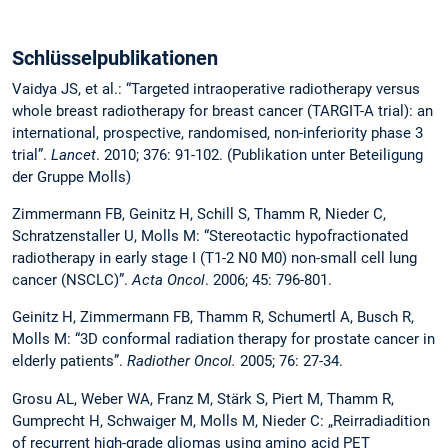
Schlüsselpublikationen
Vaidya JS, et al.: “Targeted intraoperative radiotherapy versus
whole breast radiotherapy for breast cancer (TARGIT-A trial): an
international, prospective, randomised, non-inferiority phase 3
trial”.
Lancet
. 2010; 376: 91-102. (Publikation unter Beteiligung
der Gruppe Molls)
Zimmermann FB, Geinitz H, Schill S, Thamm R, Nieder C,
Schratzenstaller U, Molls M: “Stereotactic hypofractionated
radiotherapy in early stage I (T1-2 N0 M0) non-small cell lung
cancer (NSCLC)”.
Acta Oncol
. 2006; 45: 796-801.
Geinitz H, Zimmermann FB, Thamm R, Schumertl A, Busch R,
Molls M: “3D conformal radiation therapy for prostate cancer in
elderly patients”.
Radiother Oncol.
2005; 76: 27-34.
Grosu AL, Weber WA, Franz M, Stärk S, Piert M, Thamm R,
Gumprecht H, Schwaiger M, Molls M, Nieder C: „Reirradiadition
of recurrent high-grade gliomas using amino acid PET