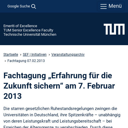
Menü
Google Suche
Emeriti of Excellence
TUM Senior Excellence Faculty
Technische Universität München
Startseite
SEF | Initiativen
Veranstaltungsarchiv
Fachtagung 07.02.2013
Fachtagung „Erfahrung für die
Zukunft sichern“ am 7. Februar
2013
Die starren gesetzlichen Ruhestandsregelungen zwingen die
Universitäten in Deutschland, ihre Spitzenkräfte – unabhängig
von deren Leistungskraft und Leistungsbereitschaft – bei
Erreichen der Altersgrenze zu verabschieden. Durch diese