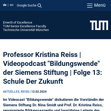
Menü
de
en
Google Suche
Emeriti of Excellence
TUM Senior Excellence Faculty
Technische Universität München
Professor Kristina Reiss |
Videopodcast "Bildungswende"
der Siemens Stiftung | Folge 13:
Schule Der Zukunft
AKTUELLES, REISS
|
12.02.2024
Im Videocast "Bildungswende" diskutieren die Vorständin der
Siemens Stiftung Dr. Nina Smidt und Prof. Dr. Kristina Reiss,
renommierte Bildungsexpertin und langjährige Leiterin des