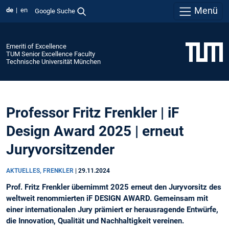
Menü
de
en
Google Suche
Emeriti of Excellence
TUM Senior Excellence Faculty
Technische Universität München
Professor Fritz Frenkler | iF
Design Award 2025 | erneut
Juryvorsitzender
AKTUELLES, FRENKLER
|
29.11.2024
Prof. Fritz Frenkler übernimmt 2025 erneut den Juryvorsitz des
weltweit renommierten iF DESIGN AWARD. Gemeinsam mit
einer internationalen Jury prämiert er herausragende Entwürfe,
die Innovation, Qualität und Nachhaltigkeit vereinen.