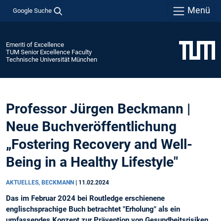
Menü
Google Suche
Emeriti of Excellence
TUM Senior Excellence Faculty
Technische Universität München
Professor Jürgen Beckmann |
Neue Buchveröffentlichung
„Fostering Recovery and Well-
Being in a Healthy Lifestyle"
AKTUELLES, BECKMANN
|
11.02.2024
Das im Februar 2024 bei Routledge erschienene
englischsprachige Buch betrachtet "Erholung" als ein
umfassendes Konzept zur Prävention von Gesundheitsrisiken