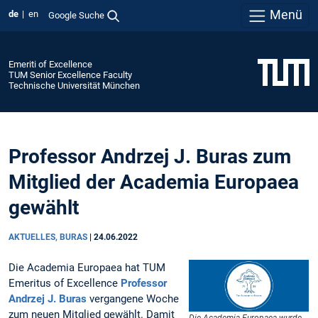
Menü
de
en
Google Suche
Emeriti of Excellence
TUM Senior Excellence Faculty
Technische Universität München
Professor Andrzej J. Buras zum
Mitglied der Academia Europaea
gewählt
AKTUELLES, BURAS
|
24.06.2022
Die Academia Europaea hat TUM
Emeritus of Excellence
Professor
Andrzej J. Buras
vergangene Woche
zum neuen Mitglied gewählt. Damit