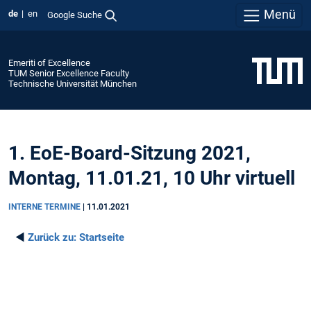
Menü
de
en
Google Suche
Emeriti of Excellence
TUM Senior Excellence Faculty
Technische Universität München
1. EoE-Board-Sitzung 2021,
Montag, 11.01.21, 10 Uhr virtuell
INTERNE TERMINE
|
11.01.2021
◄
Zurück zu:
Startseite