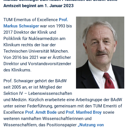
Amtszeit beginnt am 1. Januar 2023
TUM Emeritus of Excellence
Prof.
Markus Schwaiger
war von 1993 bis
2017 Direktor der Klinik und
Poliklinik für Nuklearmedizin am
Klinikum rechts der Isar der
Technischen Universität München.
Von 2016 bis 2021 war er Ärztlicher
Direktor und Vorstandsvorsitzender
des Klinikums.
Prof. Schwaiger gehört der BAdW
seit 2005 an, er ist Mitglied der
Sektion IV – Lebenswissenschaften
und Medizin. Kürzlich erarbeitete eine Arbeitsgruppe der BAdW
unter seiner Federführung, gemeinsam mit den TUM Emeriti of
Excellence
Prof. Arndt Bode
und
Prof. Manfred Broy
sowie
weiteren namhaften Wissenschaftlerinnen und
Wissenschaftlern, das Positionspapier
„Nutzung von