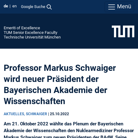
Menü
de
en
Google Suche
Emeriti of Excellence
TUM Senior Excellence Faculty
Technische Universität München
Professor Markus Schwaiger
wird neuer Präsident der
Bayerischen Akademie der
Wissenschaften
AKTUELLES, SCHWAIGER
|
25.10.2022
Am 21. Oktober 2022 wählte das Plenum der Bayerischen
Akademie der Wissenschaften den Nuklearmediziner Professor
Markus Schwaiger zum neuen Präsidenten der BAdW. Seine