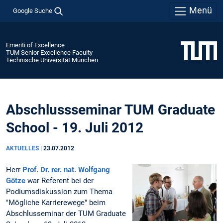
Menü
Google Suche
Emeriti of Excellence
TUM Senior Excellence Faculty
Technische Universität München
Abschlussseminar TUM Graduate
School - 19. Juli 2012
AKTUELLES
|
23.07.2012
Herr
Prof. Dr. rer. nat.
Wolfgang
Götze
war Referent bei der
Podiumsdiskussion zum Thema
"Mögliche Karrierewege" beim
Abschlusseminar der TUM Graduate