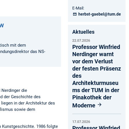
E-Mail:
herbst-gaebel@tum.de
ew
Aktuelles
22.07.2026
itisch mit dem
Professor Winfried
ündungsdirektor das NS-
Nerdinger warnt
vor dem Verlust
der festen Präsenz
des
Architekturmuseu
ms der TUM in der
 Nerdinger die
Pinakothek der
nd der Geschichte des
iegen in der Architektur des
Moderne
ialismus sowie dem
17.07.2026
 Kunstgeschichte. 1986 folgte
Professor Winfried