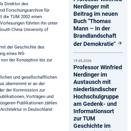
ls Direktor des
Nerdinger mit
nd Forschungsarchive für
Beitrag im neuen
lt die TUM 2002 einen
Buch "Thomas
 Vorlesungen führten ihn unter
Mann – In der
 South China University of
Brandlandschaft
der Demokratie"
 mit der Geschichte des
ung eines NS-
 von der Konzeption bis zur
19.05.2026
Professor Winfried
Nerdinger im
lichen und gesellschaftlichen
Austausch mit
aus übernimmt er an der
niederländischer
der der Kommission zur
Hochschulgruppe
Publikationen, Vorträgen und
 jüngeren Publikationen zählen
am Gedenk- und
Architektur in Deutschland
Informationsort
zur TUM
Geschichte im