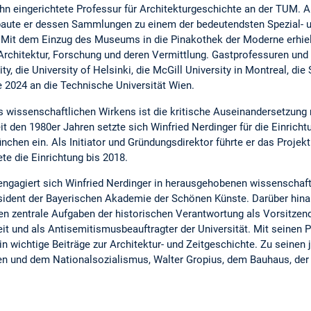
 ihn eingerichtete Professur für Architekturgeschichte an der TUM. A
ute er dessen Sammlungen zu einem der bedeutendsten Spezial- u
. Mit dem Einzug des Museums in die Pinakothek der Moderne erhie
r Architektur, Forschung und deren Vermittlung. Gastprofessuren und
y, die University of Helsinki, die McGill University in Montreal, die
2024 an die Technische Universität Wien.
s wissenschaftlichen Wirkens ist die kritische Auseinandersetzung
it den 1980er Jahren setzte sich Winfried Nerdinger für die Einricht
en ein. Als Initiator und Gründungsdirektor führte er das Projekt
te die Einrichtung bis 2018.
engagiert sich Winfried Nerdinger in herausgehobenen wissenschaft
räsident der Bayerischen Akademie der Schönen Künste. Darüber hin
n zentrale Aufgaben der historischen Verantwortung als Vorsitzen
it und als Antisemitismusbeauftragter der Universität. Mit seinen 
hin wichtige Beiträge zur Architektur- und Zeitgeschichte. Zu seinen
n und dem Nationalsozialismus, Walter Gropius, dem Bauhaus, der 