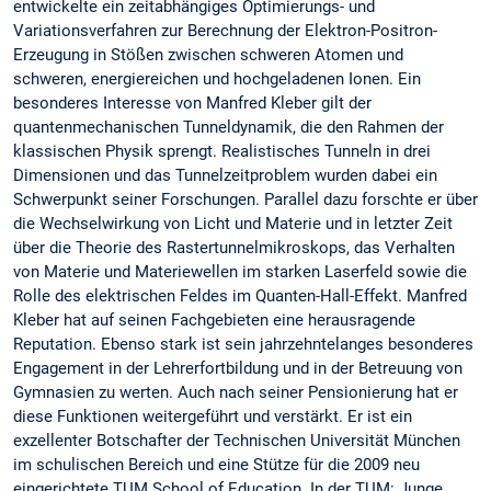
entwickelte ein zeitabhängiges Optimierungs- und
Variationsverfahren zur Berechnung der Elektron-Positron-
Erzeugung in Stößen zwischen schweren Atomen und
schweren, energiereichen und hochgeladenen Ionen. Ein
besonderes Interesse von Manfred Kleber gilt der
quantenmechanischen Tunneldynamik, die den Rahmen der
klassischen Physik sprengt. Realistisches Tunneln in drei
Dimensionen und das Tunnelzeitproblem wurden dabei ein
Schwerpunkt seiner Forschungen. Parallel dazu forschte er über
die Wechselwirkung von Licht und Materie und in letzter Zeit
über die Theorie des Rastertunnelmikroskops, das Verhalten
von Materie und Materiewellen im starken Laserfeld sowie die
Rolle des elektrischen Feldes im Quanten-Hall-Effekt. Manfred
Kleber hat auf seinen Fachgebieten eine herausragende
Reputation. Ebenso stark ist sein jahrzehntelanges besonderes
Engagement in der Lehrerfortbildung und in der Betreuung von
Gymnasien zu werten. Auch nach seiner Pensionierung hat er
diese Funktionen weitergeführt und verstärkt. Er ist ein
exzellenter Botschafter der Technischen Universität München
im schulischen Bereich und eine Stütze für die 2009 neu
eingerichtete TUM School of Education. In der TUM: Junge