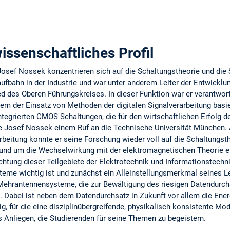
ssenschaftliches Profil
Josef Nossek konzentrieren sich auf die Schaltungstheorie und die 
aufbahn in der Industrie und war unter anderem Leiter der Entwicklu
 des Oberen Führungskreises. In dieser Funktion war er verantwortli
lem der Einsatz von Methoden der digitalen Signalverarbeitung basi
egrierten CMOS Schaltungen, die für den wirtschaftlichen Erfolg d
e Josef Nossek einem Ruf an die Technische Universität München. A
beitung konnte er seine Forschung wieder voll auf die Schaltungsth
 und um die Wechselwirkung mit der elektromagnetischen Theorie er
htung dieser Teilgebiete der Elektrotechnik und Informationstechni
e wichtig ist und zunächst ein Alleinstellungsmerkmal seines Le
hrantennensysteme, die zur Bewältigung des riesigen Datendurchs
. Dabei ist neben dem Datendurchsatz in Zukunft vor allem die Energ
für die eine disziplinübergreifende, physikalisch konsistente Mod
s Anliegen, die Studierenden für seine Themen zu begeistern.