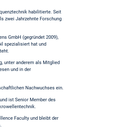
enztechnik habilitierte. Seit
als zwei Jahrzehnte Forschung
sens GmbH (gegründet 2009),
spezialisiert hat und
teht.
g, unter anderem als Mitglied
esen und in der
nschaftlichen Nachwuchses ein.
 und ist Senior Member des
krowellentechnik.
llence Faculty und bleibt der
.