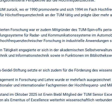
ungsorientierte Perspektive auf die Hochfrequenztechnik.
TUM zurück, wo er 1990 promovierte und sich 1994 im Fach Hochfrequ
s für Höchstfrequenztechnik an der TUM tätig und prägte über mehr 
ntierten Forschung war er zudem Mitgründer des TUM-Spin-offs peri
klungssysteme für Radar- und Kommunikationssysteme im Automobil 
g hochfrequenztechnischer Forschung in industrielle Anwendungen s
 Tätigkeit engagierte er sich in der akademischen Selbstverwaltun
chnik und Informationstechnik sowie in Funktionen im Bibliotheksw
-Seidel-Stiftung setzte er sich zudem für die Förderung des wisse
gagement in Forschung und Lehre wurde er mehrfach ausgezeichnet
ationaler und internationaler Fachgremien der Hochfrequenz- und Mi
estand im Oktober 2025 ist Erwin Biebl Mitglied der TUM Senior Exce
n als Emeritus of Excellence weiterhin wissenschaftlich verbunden