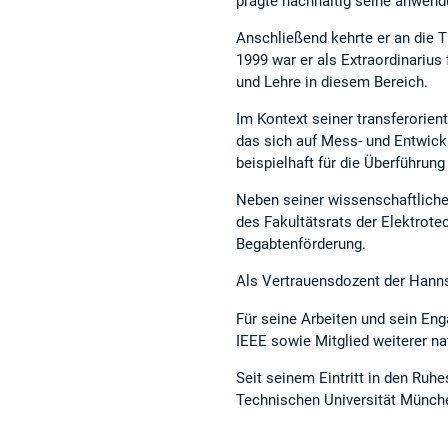
prägte nachhaltig seine anwend
Anschließend kehrte er an die 
1999 war er als Extraordinariu
und Lehre in diesem Bereich.
Im Kontext seiner transferorie
das sich auf Mess- und Entwic
beispielhaft für die Überführun
Neben seiner wissenschaftlichen
des Fakultätsrats der Elektrote
Begabtenförderung.
Als Vertrauensdozent der Hanns
Für seine Arbeiten und sein En
IEEE sowie Mitglied weiterer n
Seit seinem Eintritt in den Ruh
Technischen Universität Münche