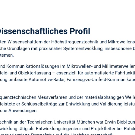
ssenschaftliches Profil
ierten Wissenschaftlern der Höchstfrequenztechnik und Mikrowellens
he Grundlagen mit praxisnaher Systementwicklung, insbesondere be
stemen.
nd Kommunikationslösungen im Mikrowellen- und Millimeterwellen
eld- und Objekterfassung – essenziell für automatisierte Fahrfunkt
ung umfasste Automotive-Radar, Fahrzeug-zu-Umfeld-Kommunikatio
quenztechnischen Messverfahren und der materialabhängigen Well
leistete er Schlüsselbeiträge zur Entwicklung und Validierung leis
ische Anwendungen.
chnik an der Technischen Universität München war Erwin Biebl zun
wicklung tätig als Entwicklungsingenieur und Projektleiter bei Roh