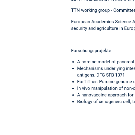
TTN working group - Committee
European Academies Science Adv
security and agriculture in Euro
Forschungsprojekte
A porcine model of pancrea
Mechanisms underlying intest
antigens, DFG SFB 1371
ForTiTher: Porcine genome e
In vivo manipulation of non
A nanovaccine approach for 
Biology of xenogeneic cell,