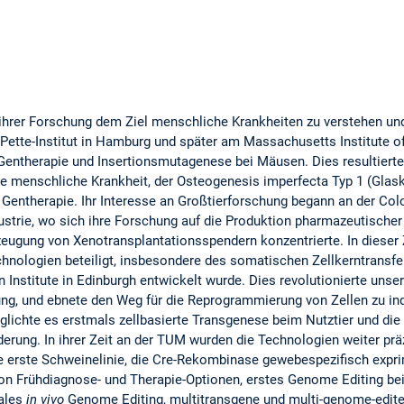
 ihrer Forschung dem Ziel menschliche Krankheiten zu verstehen un
Pette-Institut in Hamburg und später am Massachusetts Institute o
e Gentherapie und Insertionsmutagenese bei Mäusen. Dies resultiert
ne menschliche Krankheit, der Osteogenesis imperfecta Typ 1 (Glas
ie Gentherapie. Ihr Interesse an Großtierforschung begann an der Co
ustrie, wo sich ihre Forschung auf die Produktion pharmazeutischer 
zeugung von Xenotransplantationsspendern konzentrierte. In dieser 
nologien beteiligt, insbesondere des somatischen Zellkerntransfers
nstitute in Edinburgh entwickelt wurde. Dies revolutionierte unser
ng, und ebnete den Weg für die Reprogrammierung von Zellen zu ind
lichte es erstmals zellbasierte Transgenese beim Nutztier und die
derung. In ihrer Zeit an der TUM wurden die Technologien weiter präz
e erste Schweinelinie, die Cre-Rekombinase gewebespezifisch exprim
on Frühdiagnose- und Therapie-Optionen, erstes Genome Editing be
kales
in vivo
Genome Editing, multitransgene und multi-genome-edit