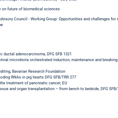
 on future of biomedical sciences
isory Council - Working Group: Opportunities and challenges for r
pe
tic ductal adenocarcinoma, DFG SFB 1321
inal microbiota orchestrated induction, maintenance and breaking o
diting, Bavarian Research Foundation
-coding RNAs in pig hearts DFG SFB/TRR 277
the treatment of pancreatic cancer, EU
 tissue and organ transplantation – from bench to bedside, DFG SFB