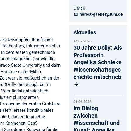
E-Mail:
herbst-gaebel@tum.de
Aktuelles
d zu bekämpfen. Ihre frühen
14.07.2026
f Technology, fokussierten sich
30 Jahre Dolly: Als
e in dem ersten gentechnisch
Professorin
knochenkrankheit) sowie die
Angelika Schnieke
lorado State University und dann
Wissenschaftsges
Proteine in der Milch
chichte mitschrieb
Zeit war sie maßgeblich an der
 (Dolly the sheep), der in
 Verständnis hinsichtlich
uziert pluripotenten
01.06.2026
 Erzeugung der ersten Großtiere
Im Dialog
isiert: erstes konditionales
zwischen
iert, das erste porzine
Wissenschaft und
im Kaninchen, Cas9-
Kunst: Angelika
ed Xenodonor-Schweine für die