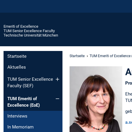
Emeriti of Excellence
TUM Senior Excellence Faculty
Technische Universität München
Startseite
Startseite
TUM Emeriti of Excellence 
Aktuelles
A
TUM Senior Excellence
Pro
Faculty (SEF)
Ehe
TUM Emeriti of
TUM
Excellence (EoE)
geb
Interviews
a.s
In Memoriam