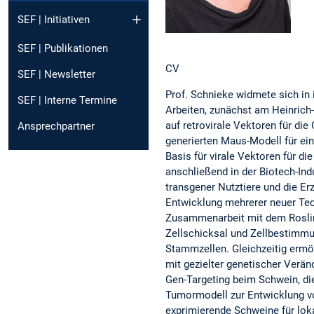
SEF | Initiativen
SEF | Publikationen
CV
SEF | Newsletter
Prof. Schnieke widmete sich in
SEF | Interne Termine
Arbeiten, zunächst am Heinrich-
auf retrovirale Vektoren für di
Ansprechpartner
generierten Maus-Modell für ei
Basis für virale Vektoren für d
anschließend in der Biotech-Ind
transgener Nutztiere und die Er
Entwicklung mehrerer neuer Tech
Zusammenarbeit mit dem Roslin I
Zellschicksal und Zellbestimmu
Stammzellen. Gleichzeitig ermög
mit gezielter genetischer Verän
Gen-Targeting beim Schwein, di
Tumormodell zur Entwicklung v
exprimierende Schweine für lo