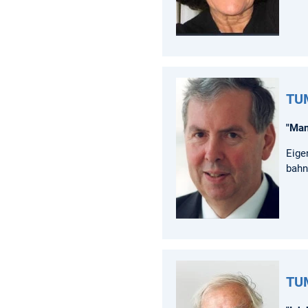
TUM
"Man
Eige
bahn
TUM