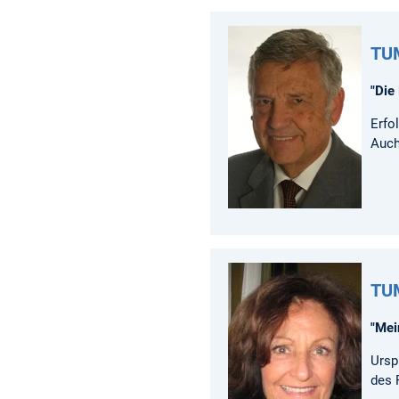
TUM
"Die
Erfo
Auch
TUM
"Mei
Ursp
des 