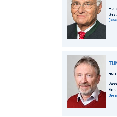
Hein
Gest
[les
TUM
"Wis
Wede
Emer
Sie 