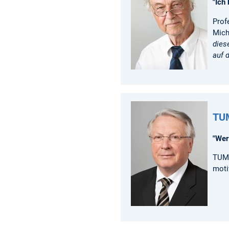
"Ich
Prof
Mich
dies
auf 
TUM
"Wer
TUM 
moti