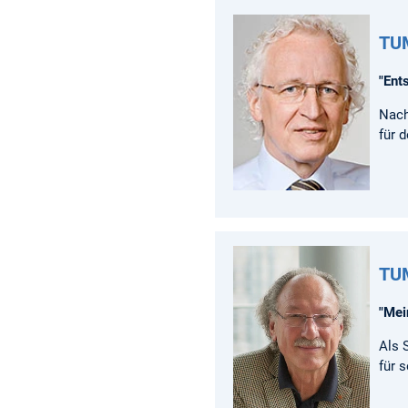
TUM
"Ent
Nach
für 
TUM
"Mei
Als 
für 