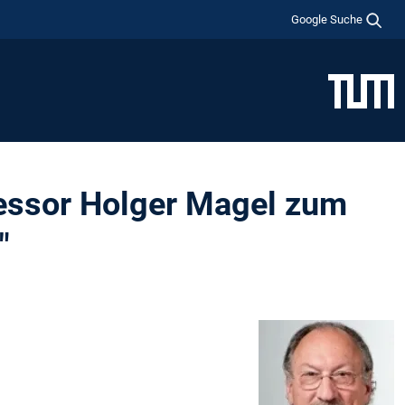
Google Suche
fessor Holger Magel zum
"
Wachstum