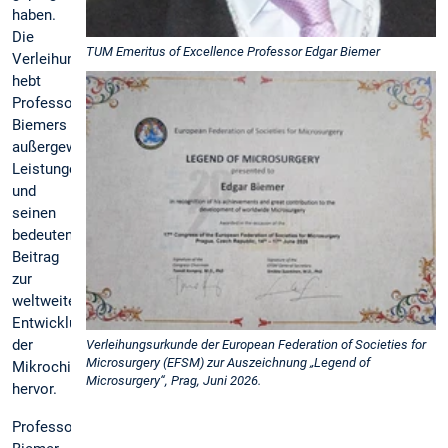
haben.
Die
TUM Emeritus of Excellence Professor Edgar Biemer
Verleihungsurkunde
hebt
Professor
Biemers
außergewöhnliche
Leistungen
und
seinen
bedeutenden
Beitrag
zur
weltweiten
Entwicklung
der
Verleihungsurkunde der European Federation of Societies for
Microsurgery (EFSM) zur Auszeichnung „Legend of
Mikrochirurgie
Microsurgery“, Prag, Juni 2026.
hervor.
Professor