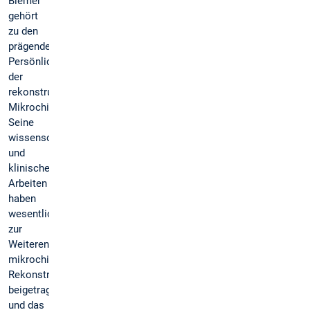
Biemer
gehört
zu den
prägenden
Persönlichkeiten
der
rekonstruktiven
Mikrochirurgie.
Seine
wissenschaftlichen
und
klinischen
Arbeiten
haben
wesentlich
zur
Weiterentwicklung
mikrochirurgischer
Rekonstruktionsverfahren
beigetragen
und das