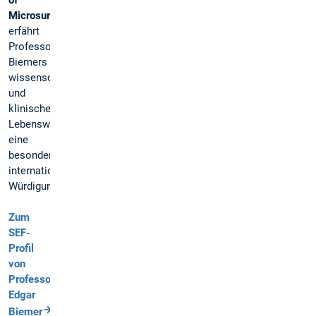
Microsurgery“
erfährt
Professor
Biemers
wissenschaftliches
und
klinisches
Lebenswerk
eine
besondere
internationale
Würdigung.
Zum
SEF-
Profil
von
Professor
Edgar
Biemer