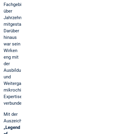
Fachgebiet
über
Jahrzehnte
mitgestaltet.
Darüber
hinaus
war sein
Wirken
eng mit
der
Ausbildung
und
Weitergabe
mikrochirurgischer
Expertise
verbunden.
Mit der
Auszeichnung
„Legend
of