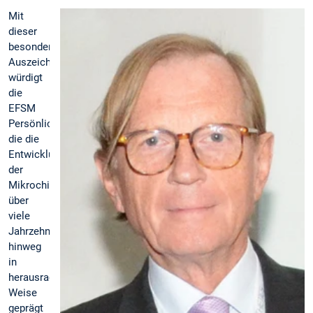
Mit
dieser
besonderen
Auszeichnung
würdigt
die
EFSM
Persönlichkeiten,
die die
Entwicklung
der
Mikrochirurgie
über
viele
Jahrzehnte
hinweg
in
herausragender
Weise
geprägt