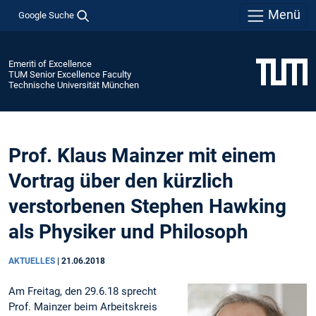
Menü
Google Suche
Emeriti of Excellence
TUM Senior Excellence Faculty
Technische Universität München
Prof. Klaus Mainzer mit einem
Vortrag über den kürzlich
verstorbenen Stephen Hawking
als Physiker und Philosoph
AKTUELLES
|
21.06.2018
Am Freitag, den 29.6.18 sprecht
Prof. Mainzer beim Arbeitskreis