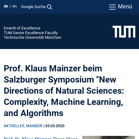
Menü
de
en
Google Suche
Emeriti of Excellence
TUM Senior Excellence Faculty
Technische Universität München
Prof. Klaus Mainzer beim
Salzburger Symposium "New
Directions of Natural Sciences:
Complexity, Machine Learning,
and Algorithms
AKTUELLES, MAINZER
|
03.03.2020