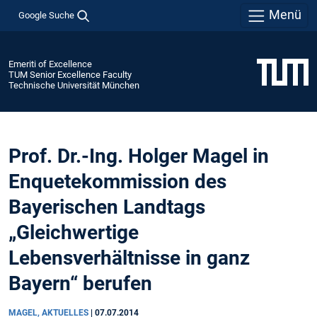
Menü
Google Suche
Emeriti of Excellence
TUM Senior Excellence Faculty
Technische Universität München
Prof. Dr.-Ing. Holger Magel in
Enquetekommission des
Bayerischen Landtags
„Gleichwertige
Lebensverhältnisse in ganz
Bayern“ berufen
MAGEL, AKTUELLES
|
07.07.2014