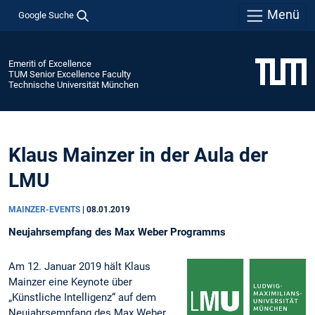
Menü
Google Suche
Emeriti of Excellence
TUM Senior Excellence Faculty
Technische Universität München
Klaus Mainzer in der Aula der
LMU
MAINZER-EVENTS
|
08.01.2019
Neujahrsempfang des Max Weber Programms
Am 12. Januar 2019 hält Klaus
Mainzer eine Keynote über
„Künstliche Intelligenz“ auf dem
Neujahrsempfang des Max Weber