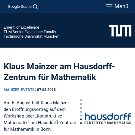
Menü
Google Suche
Emeriti of Excellence
TUM Senior Excellence Faculty
Technische Universität München
Klaus Mainzer am Hausdorff-
Zentrum für Mathematik
MAINZER-EVENTS
|
07.08.2018
Am 6. August hält Klaus Mainzer
den Eröffnungsvortrag auf dem
Workshop über „Konstruktive
Mathematik“ am Hausdorff-Zentrum
für Mathematik in Bonn.