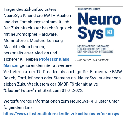
Träger des Zukunftsclusters
NeuroSys-KI sind die RWTH Aachen
und das Forschungszentrum Jülich.
Der Zukunftscluster beschäftigt sich
mit neuromorpher Hardware,
Memristoren, Mustererkennung,
Maschinellem Lernen,
personalisierter Medizin und
sicherer KI. Neben
Professor Klaus
Bild: NeuroSys Cluster
Mainzer
gehören dem Beirat weitere
Vertreter u.a. der TU Dresden als auch großer Firmen wie BMW,
Bosch, Ford, Infineon oder Siemens an. NeuroSys ist einer von
sieben Zukunftsclustern der BMBF-Förderinitiative
“Cluster4Future” mit Start zum 01.01.2022.
Weiterführende Informationen zum NeuroSys-KI Cluster unter
folgendem Link:
https://www.clusters4future.de/die-zukunftscluster/neurosys