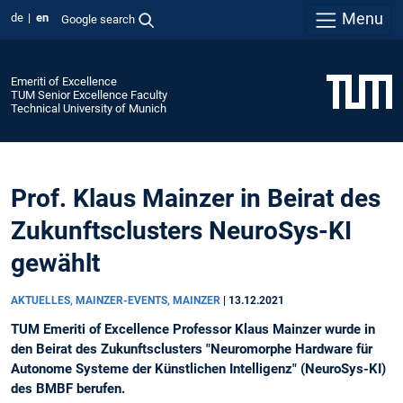
Menu
de
en
Google search
Emeriti of Excellence
TUM Senior Excellence Faculty
Technical University of Munich
Prof. Klaus Mainzer in Beirat des
Zukunftsclusters NeuroSys-KI
gewählt
AKTUELLES, MAINZER-EVENTS, MAINZER
|
13.12.2021
TUM Emeriti of Excellence Professor Klaus Mainzer wurde in
den Beirat des Zukunftsclusters "Neuromorphe Hardware für
Autonome Systeme der Künstlichen Intelligenz" (NeuroSys-KI)
des BMBF berufen.